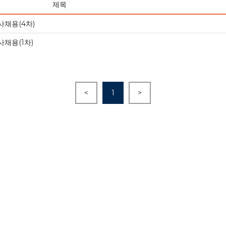
제목
사채용(4차)
사채용(1차)
<
1
>